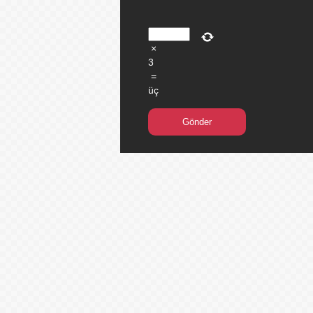
×
3
=
üç