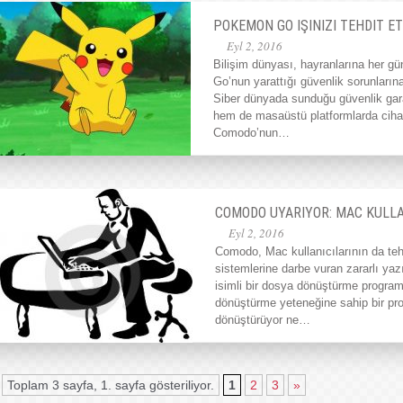
POKEMON GO IŞINIZI TEHDIT E
Eyl 2, 2016
Bilişim dünyası, hayranlarına her g
Go’nun yarattığı güvenlik sorunları
Siber dünyada sunduğu güvenlik gar
hem de masaüstü platformlarda cihaz 
Comodo’nun…
COMODO UYARIYOR: MAC KULLAN
Eyl 2, 2016
Comodo, Mac kullanıcılarının da te
sistemlerine darbe vuran zararlı y
isimli bir dosya dönüştürme progra
dönüştürme yeteneğine sahip bir pr
dönüştürüyor ne…
Toplam 3 sayfa, 1. sayfa gösteriliyor.
1
2
3
»