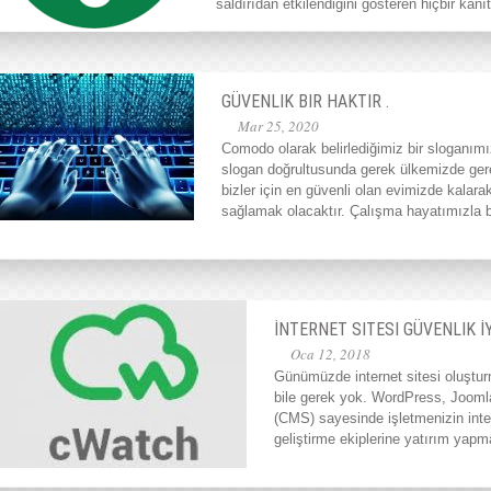
saldırıdan etkilendiğini gösteren hiçbir kan
GÜVENLIK BIR HAKTIR .
Mar 25, 2020
Comodo olarak belirlediğimiz bir sloganımı
slogan doğrultusunda gerek ülkemizde ger
bizler için en güvenli olan evimizde kala
sağlamak olacaktır. Çalışma hayatımızla b
İNTERNET SITESI GÜVENLIK İ
Oca 12, 2018
Günümüzde internet sitesi oluştur
bile gerek yok. WordPress, Joomla
(CMS) sayesinde işletmenizin inte
geliştirme ekiplerine yatırım ya