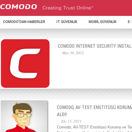
COMODO'DAN HABERLER
IT GÜVENLİK
MOBİL GÜVENLİK
E
COMODO INTERNET SECURITY INSTAL
Mar 30, 2022
COMODO, AV-TEST ENSTITÜSÜ KORUMA
ALDI!
Eki 15, 2021
Comodo, AV-TEST Enstitüsü Koruma ve Tes