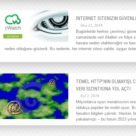
İNTERNET SITENIZIN GÜVENLI
Oca 12, 2018
Bugünlerde herkes çevrimiçi güve
zamanlarda veri ihlalleri ve fidye s
hasara neden olabileceğini ve baz
neden olduğunu gösterdi. Bu nedenle, her internet sitesi sahibi, uygun önle
TEMEL HTTP’NIN OLMAYIŞI, 
VERI SIZINTISINA YOL AÇTI
Eyl 2, 2016
Milyonlarca oyun meraklısının re
oldukça popüler bir mobil oyun. B
hesabın bilgileri çalındı. Hacker, 
yakalamıştı – bu forum 2013 yılın