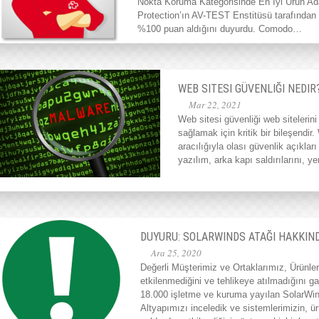
Nokta Koruma Kategorisinde En İyi Ürün A
Protection’ın AV-TEST Enstitüsü tarafından 
%100 puan aldığını duyurdu. Comodo…
WEB SITESI GÜVENLIĞI NEDIR
Mar 22, 2021
Web sitesi güvenliği web sitelerin
sağlamak için kritik bir bileşendir.
aracılığıyla olası güvenlik açıklar
yazılım, arka kapı saldırılarını, y
DUYURU: SOLARWINDS ATAĞI HAKKIN
Ara 25, 2020
Değerli Müşterimiz ve Ortaklarımız, Ürünler
etkilenmediğini ve tehlikeye atılmadığını ga
18.000 işletme ve kuruma yayılan SolarWind
Altyapımızı inceledik ve sistemlerimizin, ür