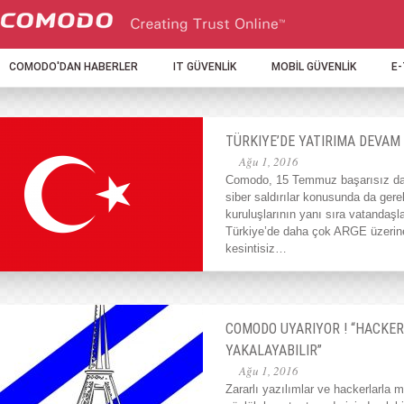
COMODO'DAN HABERLER
IT GÜVENLİK
MOBİL GÜVENLİK
E
TÜRKIYE’DE YATIRIMA DEVAM
Ağu 1, 2016
Comodo, 15 Temmuz başarısız dar
siber saldırılar konusunda da ger
kuruluşlarının yanı sıra vatandaşl
Türkiye’de daha çok ARGE üzerine k
kesintisiz…
COMODO UYARIYOR ! “HACKER
YAKALAYABILIR”
Ağu 1, 2016
Zararlı yazılımlar ve hackerlarla