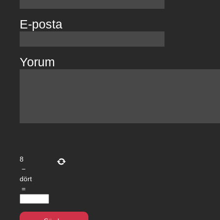
E-posta
Yorum
8
−
dört
=