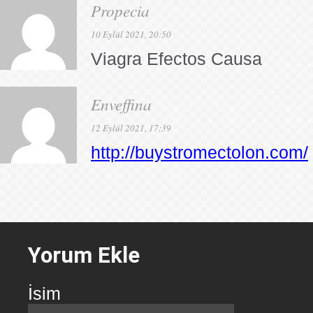
Propecia
10 Eylül 2021, 20:50
Viagra Efectos Causa
Enveffina
12 Eylül 2021, 17:39
http://buystromectolon.com/
Yorum Ekle
İsim