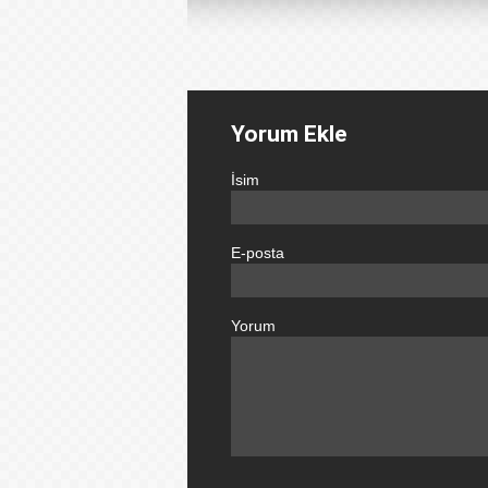
Yorum Ekle
İsim
E-posta
Yorum