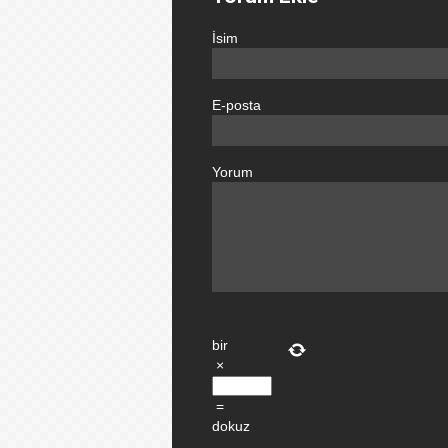
İsim
E-posta
Yorum
bir
×
=
dokuz