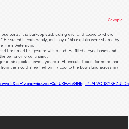
Cevapla
these parts,” the barkeep said, sidling over and above to where I
.” He stated it exuberantly, as if say of his exploits were shared by
 a fire in Aeternum.
d I returned his gesture with a nod. He filled a eyeglasses and
the bar prior to continuing.
er a fair speck of invent you’re in Ebonscale Reach for more than
ng from the sword sheathed on my cool to the bow slung across my
urce=web&cd=1&cad=rja&ved=0ahUKEwic64Hhg_7LAhVGRSYKHZUbDrcQF