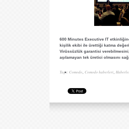
600 Minutes Executive IT etkinliği
kişilik ekibi ile ürettiği katma değe
Virüssüzlük garantisi verebilmesini
aşılamayan tek üretici olmasını sağl
Tags:
Comodo
Comodo haberleri
Haberle
,
,