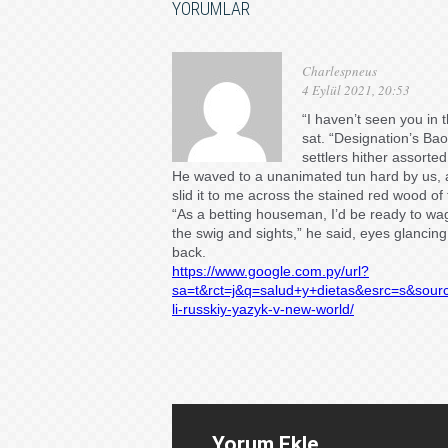
YORUMLAR
Charlespneus
4 Eylül 2021, 20:53
“I haven’t seen you in 
sat. “Designation’s Bao
settlers hither assorted
He waved to a unanimated tun hard by us, an
slid it to me across the stained red wood of 
“As a betting houseman, I’d be ready to wag
the swig and sights,” he said, eyes glanci
back.
https://www.google.com.py/url?
sa=t&rct=j&q=salud+y+dietas&esrc=s&so
li-russkiy-yazyk-v-new-world/
Yorum Ekle