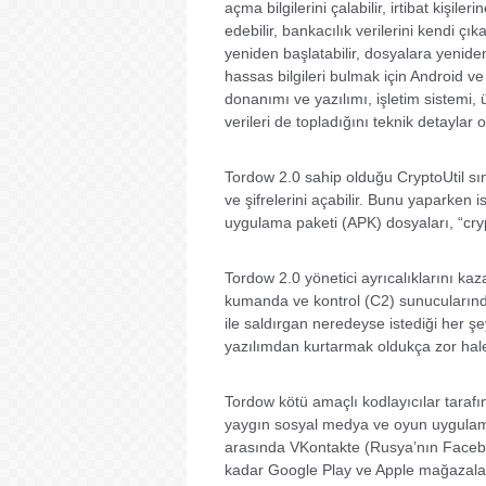
açma bilgilerini çalabilir, irtibat kişiler
edebilir, bankacılık verilerini kendi çıkar
yeniden başlatabilir, dosyalara yeniden
hassas bilgileri bulmak için Android ve
donanımı ve yazılımı, işletim sistemi, ü
verileri de topladığını teknik detaylar 
Tordow 2.0 sahip olduğu CryptoUtil sınıf
ve şifrelerini açabilir. Bunu yaparken
uygulama paketi (APK) dosyaları, “cryp
Tordow 2.0 yönetici ayrıcalıklarını kaz
kumanda ve kontrol (C2) sunucularınd
ile saldırgan neredeyse istediği her şe
yazılımdan kurtarmak oldukça zor hale 
Tordow kötü amaçlı kodlayıcılar tarafın
yaygın sosyal medya ve oyun uygulamal
arasında VKontakte (Rusya’nın Faceb
kadar Google Play ve Apple mağazalar