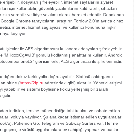
ine erişebilir, dosyaları şifreleyebilir, internet sayfalarını ziyaret
ları için kullanabilir, güvenlik yazılımlarını kaldırabilir, cihazları
 isim verebilir ve fidye yazılımı olarak hareket edebilir. Depolanan
 Google Chrome tarayıcılarını araştırır. Tordow 2.0’ın ayrıca cihaz
retici, internet hizmet sağlayıcısı ve kullanıcı konumuna ilişkin
ortaya koyuyor.
ı işlevler ile AES algoritmasını kullanarak dosyaları şifreleyebilir
 ise ‘MIIxxxxCgAwIB’ gömülü kodlanmış anahtarını kullanır. Android
tocomponenet.2” gibi isimlerle, AES algoritması ile şifrelenmiştir.
andığını dokuz farklı yolla doğrulayabilir. Statüsü saldırganın
an birine (
https://2ip.ru
adresindeki gibi) aktarılır. Yönetici erişimi
yi yapabilir ve sistemi böylesine köklü yerleşmiş bir zararlı
gelir.
dan indirilen, tersine mühendisliğe tabi tutulan ve sabote edilen
arı yoluyla yayılıyor. Şu ana kadar istismar edilen uygulamalar
ook’u), Pokemon Go, Telegram ve Subway Surfers var. Her ne
ı geçmişte virüslü uygulamalara ev sahipliği yapmak ve bunları