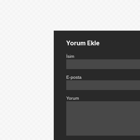
Yorum Ekle
İsim
E-posta
Yorum