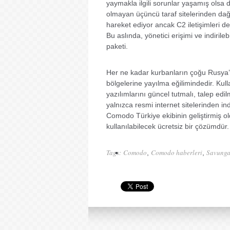
yaymakla ilgili sorunlar yaşamış olsa d
olmayan üçüncü taraf sitelerinden dağıt
hareket ediyor ancak C2 iletişimleri de
Bu aslında, yönetici erişimi ve indiril
paketi.
Her ne kadar kurbanların çoğu Rusya’da
bölgelerine yayılma eğilimindedir. Kul
yazılımlarını güncel tutmalı, talep edi
yalnızca resmi internet sitelerinden in
Comodo Türkiye ekibinin geliştirmiş 
kullanılabilecek ücretsiz bir çözümdür.
Tags:
Comodo
Comodo haberleri
Savung
,
,