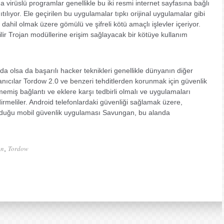
a virüslü programlar genellikle bu iki resmi internet sayfasına bağlı
ılıyor. Ele geçirilen bu uygulamalar tıpkı orijinal uygulamalar gibi
 dahil olmak üzere gömülü ve şifreli kötü amaçlı işlevler içeriyor.
ebilir Trojan modüllerine erişim sağlayacak bir kötüye kullanım
 olsa da başarılı hacker teknikleri genellikle dünyanın diğer
lanıcılar Tordow 2.0 ve benzeri tehditlerden korunmak için güvenlik
lmemiş bağlantı ve eklere karşı tedbirli olmalı ve uygulamaları
dirmeliler. Android telefonlardaki güvenliği sağlamak üzere,
olduğu mobil güvenlik uygulaması Savungan, bu alanda
an
Tordow
,