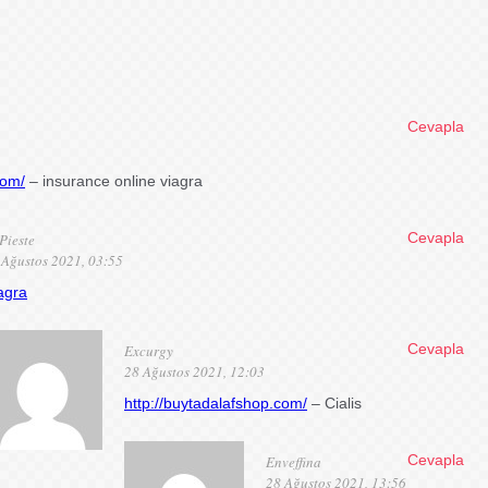
Cevapla
com/
– insurance online viagra
Cevapla
Pieste
 Ağustos 2021, 03:55
agra
Cevapla
Excurgy
28 Ağustos 2021, 12:03
http://buytadalafshop.com/
– Cialis
Cevapla
Enveffina
28 Ağustos 2021, 13:56