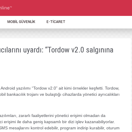
MOBİL GÜVENLİK
E-TİCARET
ılarını uyardı: “Tordow v2.0 salgınına
ı Android yazılımı “Tordow v2.0” ait kimi örnekler keşfetti. Tordow,
bil bankacılık trojanı ve bulaştığı cihazlarda yönetici ayrıcalıkları
ılımları, zararlı faaliyetlerini yönetici erişimi olmadan da
i erişimi ile daha geniş kapsamlı bir dizi işlev kazanabiliyorlar.
MS mesajlarını kontrol edebilir, program indirip kurabilir, oturum