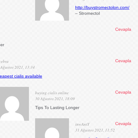
http://buystromectolon.com/
– Stromectol
Cevapla
her
Cevapla
cebra
 Ağustos 2021, 13:34
eapest cialis available
Cevapla
buying cialis online
30 Ağustos 2021, 18:09
Tips To Lasting Longer
Cevapla
inwAntY
31 Ağustos 2021, 11:52