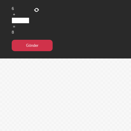
6
+
=
8