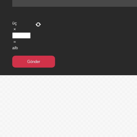
üç
×
=
altı