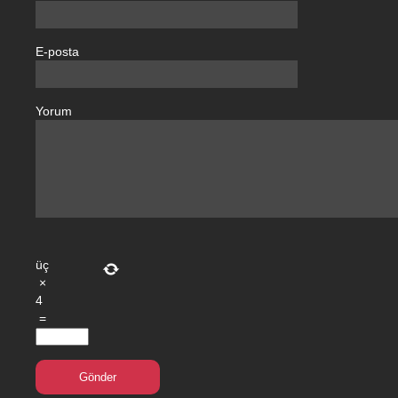
E-posta
Yorum
üç
×
4
=