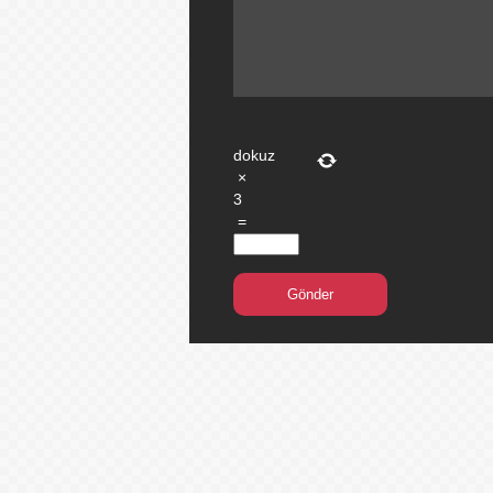
dokuz
×
3
=