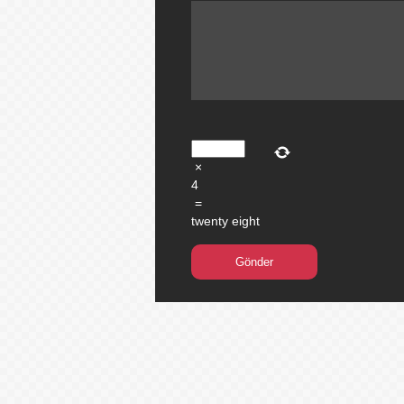
×
4
=
twenty eight