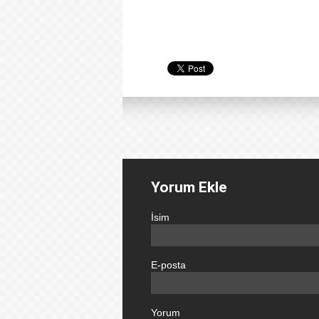
Yorum Ekle
İsim
E-posta
Yorum