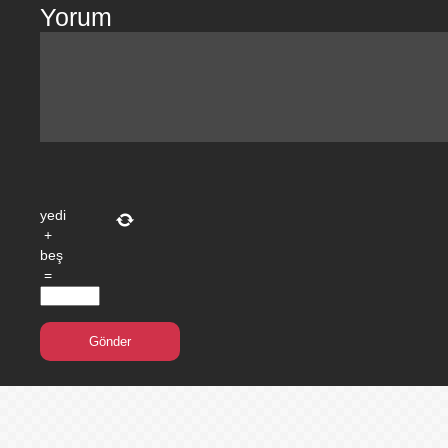
Yorum
yedi
+
beş
=