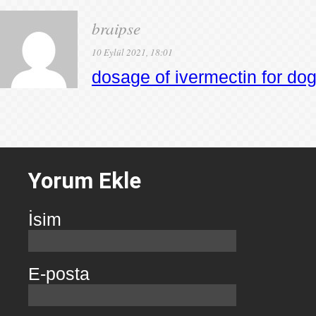
braipse
10 Eylül 2021, 18:01
dosage of ivermectin for do
Yorum Ekle
İsim
E-posta