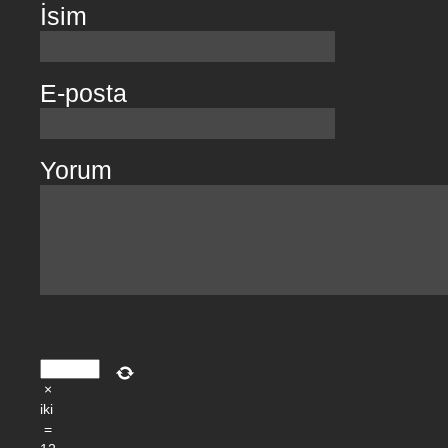
İsim
E-posta
Yorum
×
iki
=