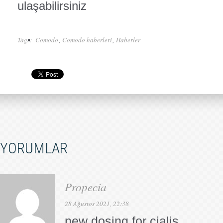
ulaşabilirsiniz
Tags:
Comodo
Comodo haberleri
Haberler
,
,
YORUMLAR
Propecia
28 Ağustos 2021, 22:38
new dosing for cialis