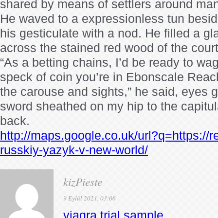
shared by means of settlers around man
He waved to a expressionless tun beside
his gesticulate with a nod. He filled a gl
across the stained red wood of the court
“As a betting chains, I’d be ready to w
speck of coin you’re in Ebonscale Reac
the carouse and sights,” he said, eyes 
sword sheathed on my hip to the capitu
back.
http://maps.google.co.uk/url?q=https://r
russkiy-yazyk-v-new-world/
kizPieste
9 Eylül 2021, 03:06
viagra trial sample