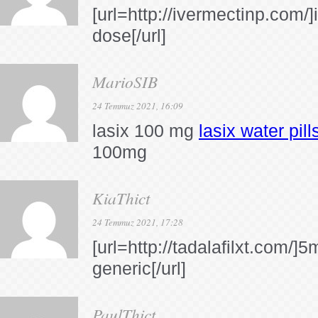
[url=http://ivermectinp.com/
dose[/url]
MarioSIB
24 Temmuz 2021, 16:09
lasix 100 mg
lasix water pill
100mg
KiaThict
24 Temmuz 2021, 17:28
[url=http://tadalafilxt.com/]5
generic[/url]
PaulThict