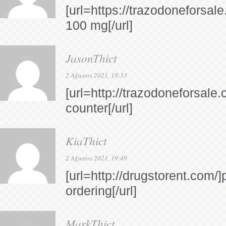
[url=https://trazodoneforsal
100 mg[/url]
JasonThict
2 Ağustos 2021, 18:33
[url=http://trazodoneforsale
counter[/url]
KiaThict
2 Ağustos 2021, 19:49
[url=http://drugstorent.com/
ordering[/url]
MarkThict