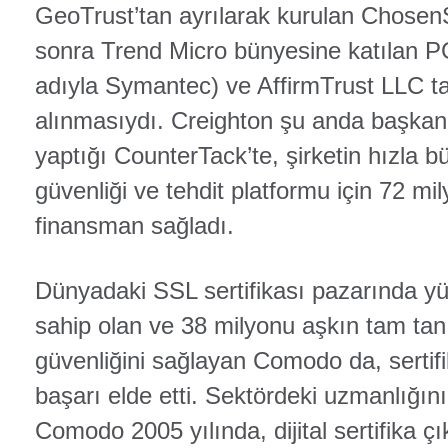
GeoTrust’tan ayrılarak kurulan ChosenS
sonra Trend Micro bünyesine katılan PG
adıyla Symantec) ve AffirmTrust LLC ta
alınmasıydı. Creighton şu anda başka
yaptığı CounterTack’te, şirketin hızla 
güvenliği ve tehdit platformu için 72 mi
finansman sağladı.
Dünyadaki SSL sertifikası pazarında y
sahip olan ve 38 milyonu aşkın tam ta
güvenliğini sağlayan Comodo da, sertif
başarı elde etti. Sektördeki uzmanlığın
Comodo 2005 yılında, dijital sertifika 