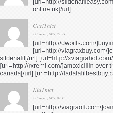
[url=http://sildenafileasy.co
online uk[/url]
CarlThict
22 Temmuz 2021, 22:39
[url=http://dwpills.com/]buyin
[url=http://viagraxbuy.com/]
sildenafil[/url] [url=http://xviagrahot.com/
[url=http://rxremi.com/]amoxicillin over 
canada[/url] [url=http://tadalafilbestbuy.c
KiaThict
23 Temmuz 2021, 07:17
[url=http://viagraoft.com/]ca