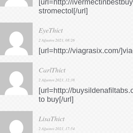
[url=http://ivermectinbestbu
stromectol[/url]
EyeThict
2 Ağustos 2021, 08:26
[url=http://viagrasix.com/]viag
CarlThict
2 Ağustos 2021, 12:38
[url=http://buysildenafiltabs
to buy[/url]
LisaThict
2 Ağustos 2021, 17:54