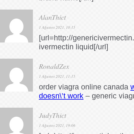
AlanThict
1 Ağustos 2021, 10:15
[url=http://genericivermectin
ivermectin liquid[/url]
RonaldZex
1 Ağustos 2021, 11:15
order viagra online canada
w
doesn\’t work
– generic viag
JudyThict
1 Ağustos 2021, 19:06