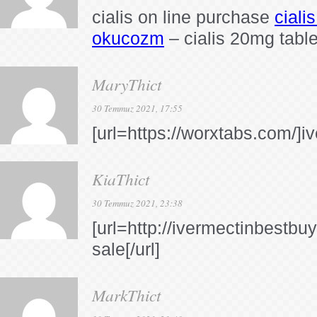
cialis on line purchase
ciali
okucozm
– cialis 20mg table
MaryThict
30 Temmuz 2021, 17:55
[url=https://worxtabs.com/]iv
KiaThict
30 Temmuz 2021, 23:38
[url=http://ivermectinbestbu
sale[/url]
MarkThict