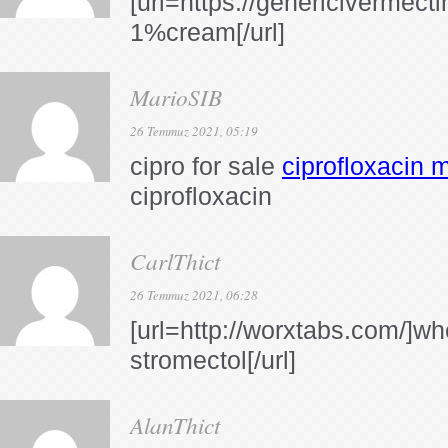
[url=https://genericivermect
1%cream[/url]
MarioSIB
26 Temmuz 2021, 05:19
cipro for sale
ciprofloxacin m
ciprofloxacin
CarlThict
26 Temmuz 2021, 06:28
[url=http://worxtabs.com/]wh
stromectol[/url]
AlanThict