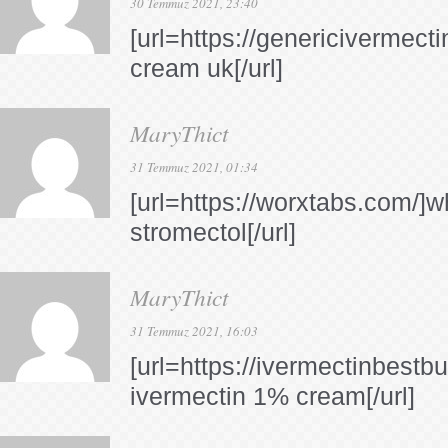
30 Temmuz 2021, 23:40
[url=https://genericivermect
cream uk[/url]
MaryThict
31 Temmuz 2021, 01:34
[url=https://worxtabs.com/]w
stromectol[/url]
MaryThict
31 Temmuz 2021, 16:03
[url=https://ivermectinbestb
ivermectin 1% cream[/url]