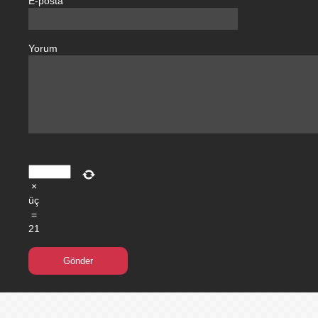
E-posta
Yorum
×
üç
=
21