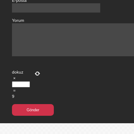
E-posta
Yorum
dokuz
×
=
9