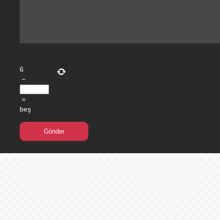
6
−
=
beş