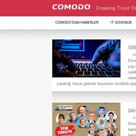
COMODO'DAN HABERLER
IT GÜVENLİK
SIB
H
Ekon
yayı
sald
sibe
yarattığı hasar giderek büyürken özellikle 
DAH
A
Ekon
bekl
bekl