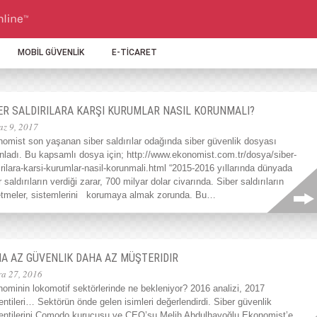
MOBİL GÜVENLİK
E-TİCARET
ER SALDIRILARA KARŞI KURUMLAR NASIL KORUNMALI?
az 9, 2017
omist son yaşanan siber saldırılar odağında siber güvenlik dosyası
nladı. Bu kapsamlı dosya için; http://www.ekonomist.com.tr/dosya/siber-
irilara-karsi-kurumlar-nasil-korunmali.html “2015-2016 yıllarında dünyada
r saldırıların verdiği zarar, 700 milyar dolar civarında. Siber saldırıların
işletmeler, sistemlerini korumaya almak zorunda. Bu…
A AZ GÜVENLIK DAHA AZ MÜŞTERIDIR
ra 27, 2016
ominin lokomotif sektörlerinde ne bekleniyor? 2016 analizi, 2017
entileri… Sektörün önde gelen isimleri değerlendirdi. Siber güvenlik
entilerini Comodo kurucusu ve CEO’su Melih Abdulhayoğlu Ekonomist’e