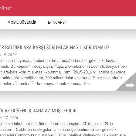
MOBİL GÜVENLİK
E-TİCARET
ER SALDIRILARA KARŞI KURUMLAR NASIL KORUNMALI?
az 9, 2017
omist son yaşanan siber saldırılar odağında siber güvenlik dosyası
nladı. Bu kapsamlı dosya için; http://www.ekonomist.com.tr/dosya/siber-
irilara-karsi-kurumlar-nasil-korunmali.html “2015-2016 yıllarında dünyada
r saldırıların verdiği zarar, 700 milyar dolar civarında. Siber saldırıların
işletmeler, sistemlerini korumaya almak zorunda. Bu…
A AZ GÜVENLIK DAHA AZ MÜŞTERIDIR
ra 27, 2016
ominin lokomotif sektörlerinde ne bekleniyor? 2016 analizi, 2017
entileri… Sektörün önde gelen isimleri değerlendirdi. Siber güvenlik
entilerini Comodo kurucusu ve CEO’su Melih Abdulhayoğlu Ekonomist’e