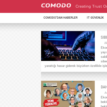
COMODO'DAN HABERLER
IT GÜVENLİK
SIB
H
Ekon
yayı
sald
sibe
yarattığı hasar giderek büyürken özellikle 
DAH
A
Ekon
bekl
bekl