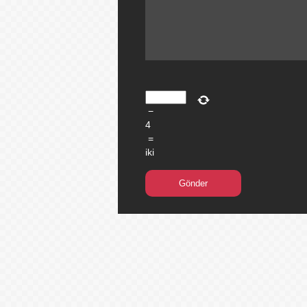
−
4
=
iki